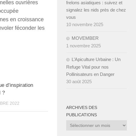
emelles ouvrières
frelons asiatiques : suivez et
signalez les nids près de chez
, occupée
vous
ines en croissance
10 novembre 2025
nvoler féconder les
MOVEMBER
1 novembre 2025
L’Apiculture Urbaine : Un
Refuge Vital pour nos
Pollinisateurs en Danger
30 août 2025
0
 d’inspiration
 ?
BRE 2022
ARCHIVES DES
PUBLICATIONS
Archives
des