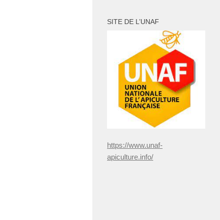
publications
SITE DE L’UNAF
https://www.unaf-
apiculture.info/