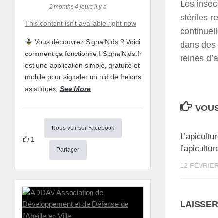
Les insect
2 months 4 jours il y a
stériles r
This content isn't available right now
continuel
Vous découvrez SignalNids ? Voici
dans des 
comment ça fonctionne ! SignalNids.fr
reines d’a
est une application simple, gratuite et
mobile pour signaler un nid de frelons
asiatiques,
See More
VOUS
Nous voir sur Facebook
L’apicultur
1
l’apicultu
Partager
12 FÉVRIER
LAISSE