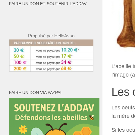
FAIRE UN DON ET SOUTENIR L’ADDAV
Propulsé par
HelloAsso
L’abeille 
l’imago (a
Les 
FAIRE UN DON VIA PAYPAL
Les oeufs 
la mère de
Si les oe