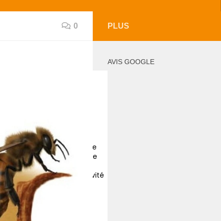
0
PLUS
AVIS GOOGLE
e
e
ité