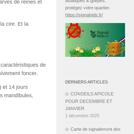
asiatiques & guêpes,
larves de reines et
protégez votre quartier.
https://signalnids.fr/
a cire. Et la
 caractéristiques de
ssivement foncer.
DERNIERS ARTICLES
) et 14 jours
CONSEILS APICOLE
ses mandibules,
POUR DECEMBRE ET
JANVIER ­
1 décembre 2025
Carte de signalement des