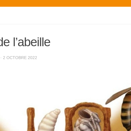
de l’abeille
·
2 OCTOBRE 2022
farrah zouari
il y a 2 ans
Intervention rapide d
l’Addav, pour un nid d
guêpes sous un toit.
Merci pour votre réactiv
et gentillesse.