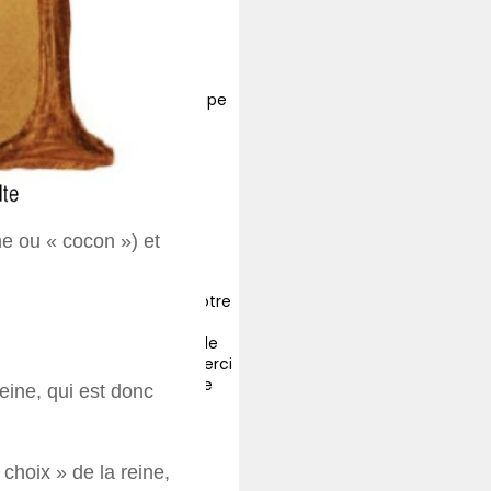
ipe
he ou « cocon ») et
tre
de
rci
e
reine, qui est donc
choix » de la reine,