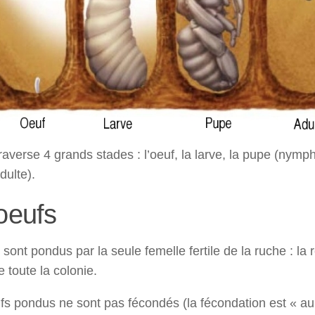
martine laloi
il y a 3 ans
Belle association !! Équ
super sympas.
Nicole BICHAREL
traverse 4 grands stades : l’oeuf, la larve, la pupe (nymp
il y a 3 ans
dulte).
Un grand merci pour vo
oeufs
efficacité en me
débarrassant du nid 
frelons asiatiques et me
pour votre gentilless
sont pondus par la seule femelle fertile de la ruche : la 
 toute la colonie.
ufs pondus ne sont pas fécondés (la fécondation est « au 