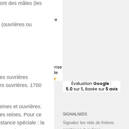
ont des mâles (les
e
s (ouvrières ou
ense
de
es ouvrières
Évaluation
Google
:
les ouvrières, 1700
5.0
sur 5,
Basée sur
5 avis
reines et ouvrières.
des reines. Pour ce
SIGNALNIDS
stance spéciale : la
Signalez les nids de frelons