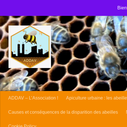
Accueil
ADDAV – Association de développement et de défen
Skip to content
Bien
Causes et conséquences de la disparition des abeilles
Cl
Nous contacter
Panier
Politique en matière de rembou
ADDAV – L’Association !
Apiculture urbaine : les abeille
Causes et conséquences de la disparition des abeilles
Cookie Policy