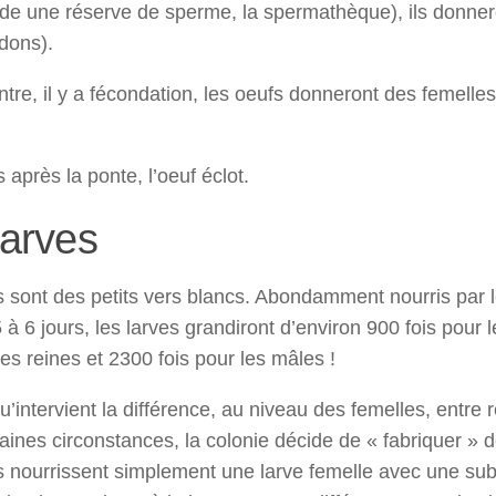
Caroline Laloi
de une réserve de sperme, la spermathèque), ils donner
il y a 4 ans
dons).
Très bonne expérienc
ntre, il y a fécondation, les oeufs donneront des femelle
s après la ponte, l’oeuf éclot.
Xavier Meynier
il y a 5 ans
larves
Association pour la déf
de l’abeille en ville et 
s sont des petits vers blancs. Abondamment nourris par l
l’apiculture urbaine
à 6 jours, les larves grandiront d’environ 900 fois pour 
les reines et 2300 fois pour les mâles !
qu’intervient la différence, au niveau des femelles, entre 
aines circonstances, la colonie décide de « fabriquer » 
les nourrissent simplement une larve femelle avec une sub