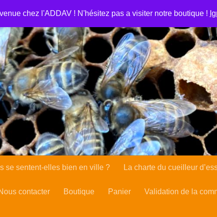
se de l’abeille en ville
Apiculture urbaine : les abeilles se
venue chez l'ADDAV ! N'hésitez pas a visiter notre boutique !
Ig
ient Portal
Client Portal
Cookie Policy
Lutte contre le 
rsements et de retours
Validation de la commande
La cha
s se sentent-elles bien en ville ?
La charte du cueilleur d’es
Nous contacter
Boutique
Panier
Validation de la co