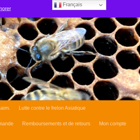
Français
 sentent-elles bien en ville ?
Boutique
norer
frelon Asiatique
Manage Subscriptions
Mon compte
rte du cueilleur d’essaim.
saim.
Lutte contre le frelon Asiatique
mmande
Remboursements et de retours
Mon compte