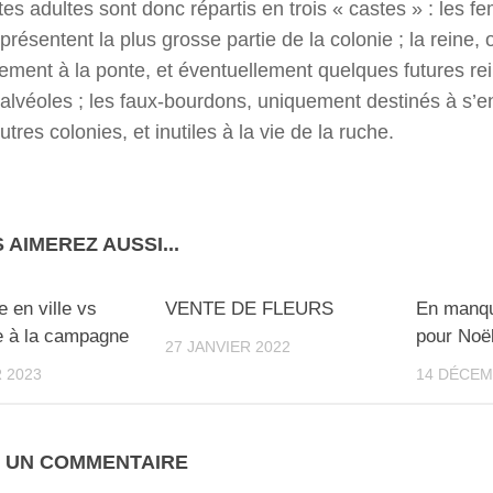
es adultes sont donc répartis en trois « castes » : les f
eprésentent la plus grosse partie de la colonie ; la reine
lement à la ponte, et éventuellement quelques futures re
alvéoles ; les faux-bourdons, uniquement destinés à s’e
utres colonies, et inutiles à la vie de la ruche.
 AIMEREZ AUSSI...
0
e en ville vs
VENTE DE FLEURS
En manque
re à la campagne
pour Noël
27 JANVIER 2022
 2023
14 DÉCEM
R UN COMMENTAIRE