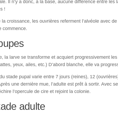
le. Il n’y a donc, à la base, aucune différence entre les 
s !
e la croissance, les ouvrières referment l’alvéole avec de l
e commence.
pupes
e, la larve se transforme et acquiert progressivement les
pattes, yeux, ailes, etc.) D’abord blanche, elle va progre
u stade pupal varie entre 7 jours (reines), 12 (ouvrières
Après une dernière mue, l’adulte est prêt à sortir. Avec 
chire l’opercule de cire et rejoint la colonie.
tade adulte