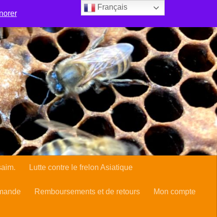
Français
 sentent-elles bien en ville ?
Boutique
norer
frelon Asiatique
Manage Subscriptions
Mon compte
rte du cueilleur d’essaim.
saim.
Lutte contre le frelon Asiatique
mmande
Remboursements et de retours
Mon compte