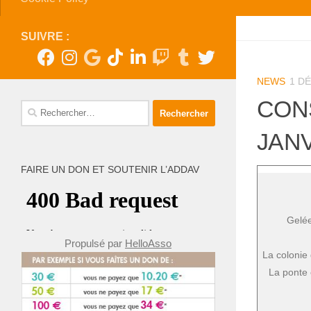
SUIVRE :
NEWS
1 D
CON
Rechercher :
JANV
FAIRE UN DON ET SOUTENIR L’ADDAV
Gelée
Propulsé par
HelloAsso
La colonie 
La ponte e