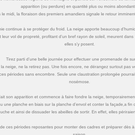
Caroline Laloi
apparition (ou perdure) en quantité plus ou moins abondant
il y a 4 ans
 le midi, la floraison des premiers amandiers signale le retour imminen
Très bonne expérience
ie continue à se protéger du froid. La neige apporte beaucoup d’humidit
 leur vol de propreté, profitant d’un bref rayon de soleil, meurent dans la
elles s’y posent.
Xavier Meynier
il y a 5 ans
Tirez parti d’une belle journée pour effectuer une promenade de sur
e la neige, ne la retirez pas. Une fois encore, ne dérangez surtout pas 
Association pour la défe
 ces périodes sans encombre. Seule une claustration prolongée pourrai
de l’abeille en ville et d
l’apiculture urbaine
nosémose.
l fait son apparition et commence à faire fondre la neige, temporaireme
ou une planche en biais sur la planche d’envol et conter la façade,a fin d
ruche et ainsi de dissuader les abeilles de sortir. En effet, elles périraie
z de ces périodes reposantes pour monter des cadres et préparer dès à
saison.