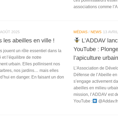
ces pollinisateurs essen
associations comme l’A
 AOÛT 2025
MÉDIAS
/
NEWS
13 AVRI
les abeilles en ville !
L’ADDAV lanc
YouTube : Plong
s jouent un rôle essentiel dans la
l’apiculture urbain
é et l’équilibre de notre
ent urbain. Elles pollinisent nos
L’Association de Dével
 arbres, nos jardins… mais elles
Défense de l’Abeille e
rd’hui en danger. En faisant un don
s’engage activement dan
abeilles en milieu urbai
mission, l’ADDAV est d
YouTube :
@Addav.f