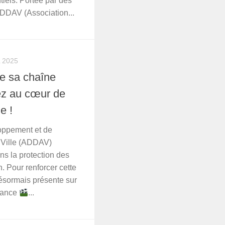
tiels. Portée par des
DDAV (Association...
L 2025
e sa chaîne
ez au cœur de
e !
oppement et de
n Ville (ADDAV)
s la protection des
n. Pour renforcer cette
ésormais présente sur
rance
...