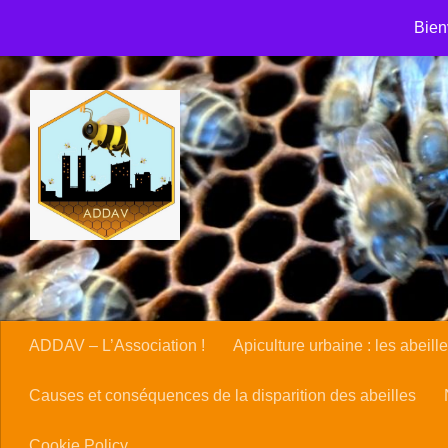
Accueil
ADDAV – Association de développement et de défen
Skip to content
Bien
Causes et conséquences de la disparition des abeilles
Cl
Nous contacter
Panier
Politique en matière de rembou
ADDAV – L’Association !
Apiculture urbaine : les abeille
Causes et conséquences de la disparition des abeilles
Cookie Policy