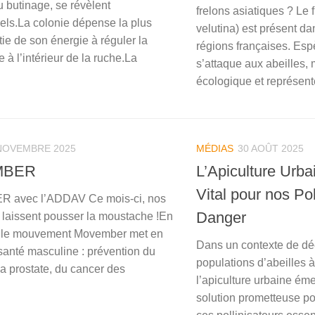
u butinage, se révèlent
frelons asiatiques ? Le 
els.La colonie dépense la plus
velutina) est présent da
ie de son énergie à réguler la
régions françaises. Espè
 à l’intérieur de la ruche.La
s’attaque aux abeilles, 
écologique et représente
NOVEMBRE 2025
MÉDIAS
30 AOÛT 2025
MBER
L’Apiculture Urba
Vital pour nos Pol
avec l’ADDAV Ce mois-ci, nos
Danger
e laissent pousser la moustache !En
 le mouvement Movember met en
Dans un contexte de dé
 santé masculine : prévention du
populations d’abeilles à
la prostate, du cancer des
l’apiculture urbaine é
.
solution prometteuse po