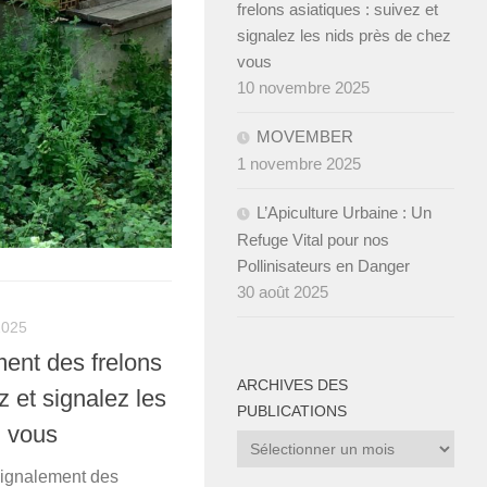
frelons asiatiques : suivez et
signalez les nids près de chez
vous
10 novembre 2025
MOVEMBER
1 novembre 2025
L’Apiculture Urbaine : Un
Refuge Vital pour nos
Pollinisateurs en Danger
30 août 2025
025
ent des frelons
ARCHIVES DES
z et signalez les
PUBLICATIONS
z vous
Archives
des
signalement des