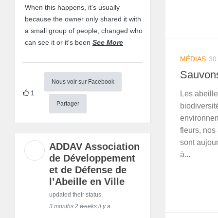
When this happens, it's usually
because the owner only shared it with
a small group of people, changed who
can see it or it's been
See More
MÉDIAS
30
Sauvons 
Nous voir sur Facebook
1
Les abeille
Partager
biodiversit
environnem
fleurs, nos
sont aujou
ADDAV Association
à...
de Développement
et de Défense de
l’Abeille en Ville
updated their status.
3 months 2 weeks il y a