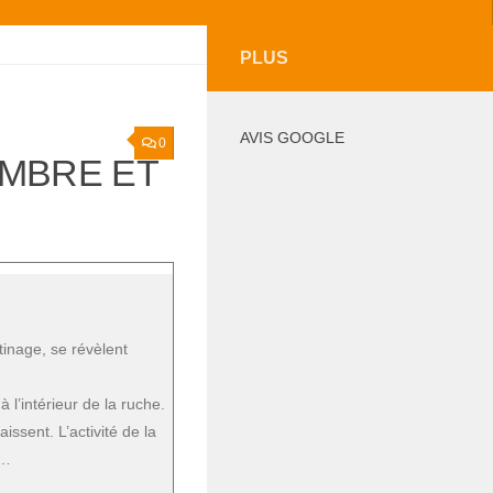
PLUS
AVIS GOOGLE
0
EMBRE ET
inage, se révèlent
té
 l’intérieur de la ruche.
issent. L’activité de la
e…