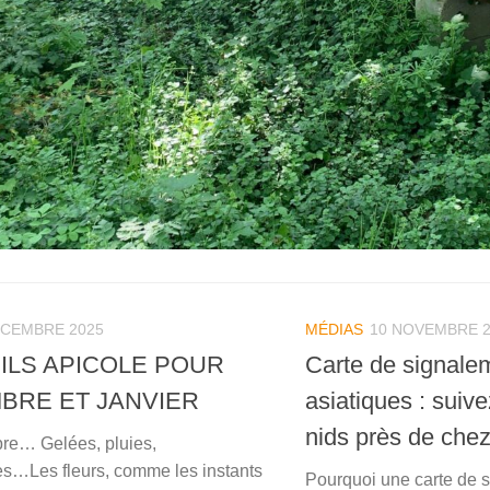
ÉCEMBRE 2025
MÉDIAS
10 NOVEMBRE 2
ILS APICOLE POUR
Carte de signalem
RE ET JANVIER ­
asiatiques : suive
nids près de che
re… Gelées, pluies,
s…Les fleurs, comme les instants
Pourquoi une carte de 