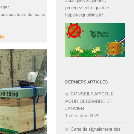
asiatiques & guêpes,
ager.
protégez votre quartier.
 quelques tours de mains
https://signalnids.fr/
det
DERNIERS ARTICLES
CONSEILS APICOLE
POUR DECEMBRE ET
JANVIER ­
1 décembre 2025
Carte de signalement des