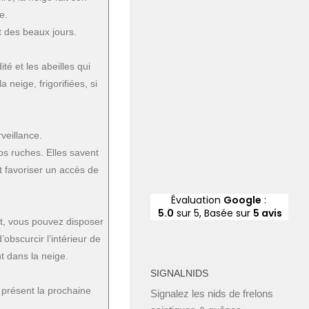
e.
t des beaux jours.
é et les abeilles qui
 neige, frigorifiées, si
veillance.
vos ruches. Elles savent
nse
t favoriser un accès de
e
Évaluation
Google
:
5.0
sur 5,
Basée sur
5 avis
nt, vous pouvez disposer
’obscurcir l’intérieur de
nt dans la neige.
SIGNALNIDS
 présent la prochaine
Signalez les nids de frelons