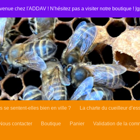
se de l’abeille en ville
Apiculture urbaine : les abeilles se
venue chez l'ADDAV ! N'hésitez pas a visiter notre boutique !
Ig
ient Portal
Client Portal
Cookie Policy
Lutte contre le 
rsements et de retours
Validation de la commande
La cha
s se sentent-elles bien en ville ?
La charte du cueilleur d’es
Nous contacter
Boutique
Panier
Validation de la co