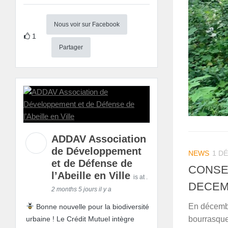
Nous voir sur Facebook
1
Partager
ADDAV Association
de Développement
NEWS
1 D
et de Défense de
CONSE
l’Abeille en Ville
is at .
DECEMB
2 months 5 jours il y a
En décemb
Bonne nouvelle pour la biodiversité
bourrasque
urbaine ! Le Crédit Mutuel intègre