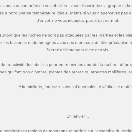
z sous aucun prétexte vos abeilles : vous dissocieriez la grappe et la
martine laloi
ltés à retrouver sa température idéale. Même si vous n’apercevez pas d’
il y a 3 ans
d’envol, ne vous inquiétez pas, c’est normal.
Belle association !! Équi
super sympas.
 surtout que les ruches ne sont pas attaquées par les martres et les blair
z les boiseries endommagées avec des morceaux de tôle préalablemen
fixerez délicatement avec des vis.
Nicole BICHAREL
 de l’inactivité des abeilles pour entretenir les abords du rucher : débro
il y a 3 ans
hes qui font trop d’ombre, plantez des arbres ou arbustes mellifères, a
Un grand merci pour vot
efficacité en me
A la miellerie, fondez les cires d’opercules et vérifiez le matéri
débarrassant du nid de
frelons asiatiques et mer
pour votre gentillesse
En janvier…
 nombreuses régions de montagne et parfois sur l’ensemble du territoir