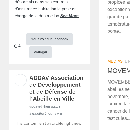
désormais dans ses contrats
propices a
d’assurance habitation la prise en
exceptionn
charge de la destruction
See More
grande part
température
ponte...
Nous voir sur Facebook
4
Partager
MÉDIAS
1 
MOVE
ADDAV Association
MOVEMBER 
de Développement
abeilles s
et de Défense de
novembre,
l’Abeille en Ville
lumière la
updated their status.
cancer de 
3 months 1 jour il y a
testicules..
This content isn't available right now