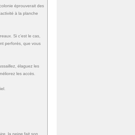
 colonie éprouverait des
activité à la planche
pe
eaux. Si c’est le cas,
t perforés, que vous
ussaillez, élaguez les
méliorez les accès.
re
el.
ci
e, la neige fait son