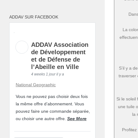
Dans
ADDAV SUR FACEBOOK
La colon
effectuent
ADDAV Association
de Développement
et de Défense de
l’Abeille en Ville
S’il y a d
4 weeks 1 jour il y a
traverser
National Geographic
Vous ne pouvez pas choisir deux fois
Si le solei
la même offre d’abonnement. Vous
une tuile 
pouvez faire une commande séparée,
la 
ou choisir une autre offre.
See More
Profite