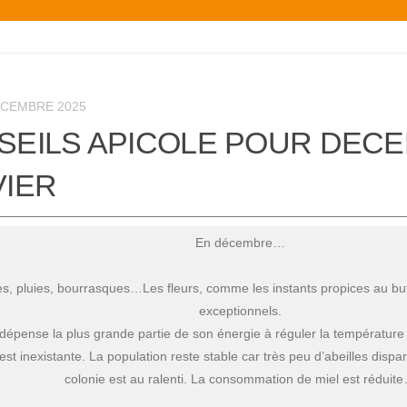
ÉCEMBRE 2025
SEILS APICOLE POUR DEC
IER ­
farrah zouari
il y a 2 ans
En décembre…
Intervention rapide de
l’Addav, pour un nid de
s, pluies, bourrasques…Les fleurs, comme les instants propices au but
guêpes sous un toit.
exceptionnels.
Merci pour votre réactivi
dépense la plus grande partie de son énergie à réguler la température à
et gentillesse.
st inexistante. La population reste stable car très peu d’abeilles dispara
colonie est au ralenti. La consommation de miel est réduit