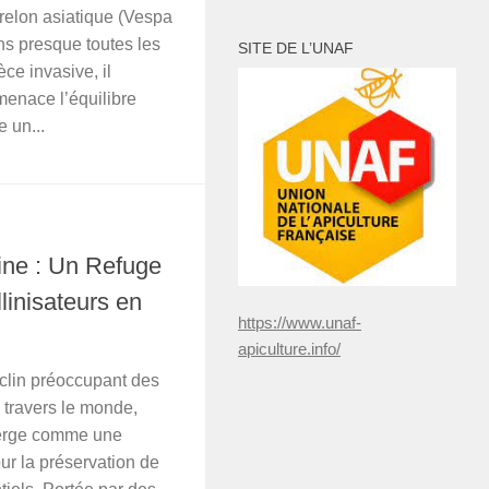
publications
frelon asiatique (Vespa
ns presque toutes les
SITE DE L’UNAF
ce invasive, il
menace l’équilibre
 un...
ine : Un Refuge
linisateurs en
https://www.unaf-
apiculture.info/
clin préoccupant des
 travers le monde,
merge comme une
ur la préservation de