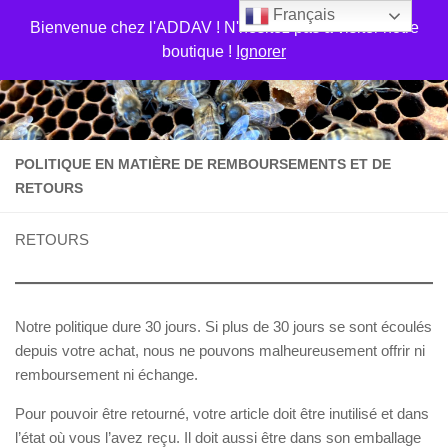
Français
Skip to content
Bienvenue chez l'ADDAV ! N'hésitez pas a visiter notre
boutique !
Ignorer
POLITIQUE EN MATIÈRE DE REMBOURSEMENTS ET DE
RETOURS
RETOURS
Notre politique dure 30 jours. Si plus de 30 jours se sont écoulés
depuis votre achat, nous ne pouvons malheureusement offrir ni
remboursement ni échange.
Pour pouvoir être retourné, votre article doit être inutilisé et dans
l’état où vous l’avez reçu. Il doit aussi être dans son emballage