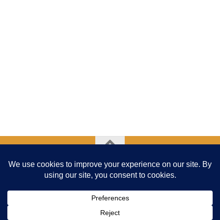
Addav - Association de Développement et deDéfense de
l'Abeille en Ville © 2026. Tous droits réservés.
Fièrement propulsé par
- Conçu par
Thème Hueman