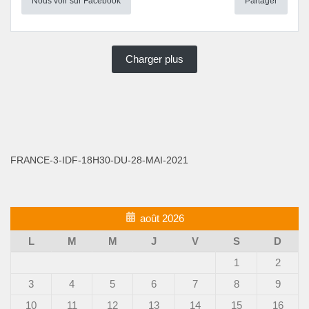
Nous voir sur Facebook
Partager
Charger plus
FRANCE-3-IDF-18H30-DU-28-MAI-2021
août 2026
L
M
M
J
V
S
D
1
2
3
4
5
6
7
8
9
10
11
12
13
14
15
16