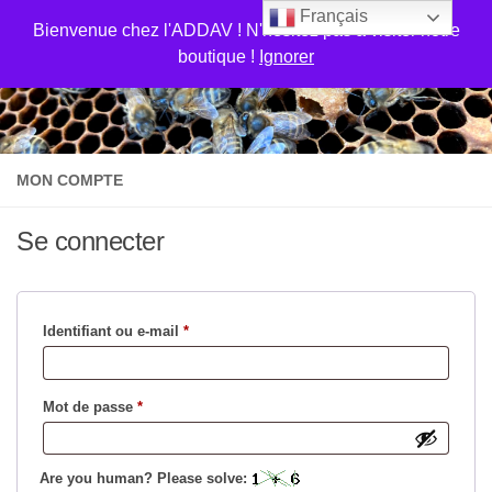
Français
Skip to content
Bienvenue chez l'ADDAV ! N'hésitez pas a visiter notre
boutique !
Ignorer
MON COMPTE
Se connecter
Obligatoire
Identifiant ou e-mail
*
Obligatoire
Mot de passe
*
Are you human? Please solve: