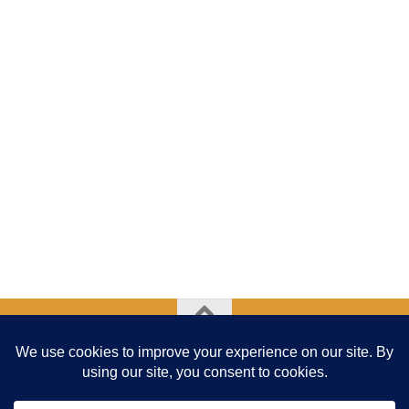
Addav - Association de Développement et deDéfense de
l'Abeille en Ville © 2026. Tous droits réservés.
Fièrement propulsé par
- Conçu par
Thème Hueman