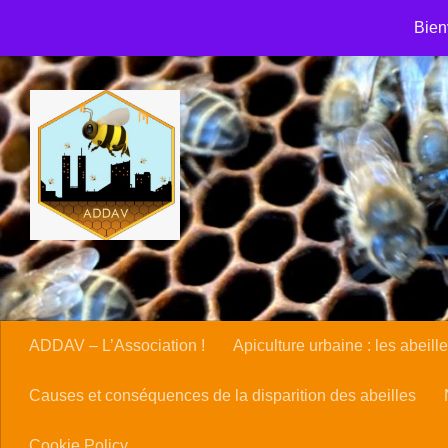
Accueil
ADDAV – Association de développement et de défen
Skip to content
Bien
Causes et conséquences de la disparition des abeilles
Cl
Nous contacter
Panier
Politique en matière de rembou
ADDAV – L’Association !
Apiculture urbaine : les abeille
Causes et conséquences de la disparition des abeilles
Cookie Policy