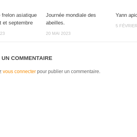
0
0
 frelon asiatique
Journée mondiale des
Yann api
let et septembre
abeilles.
5 FÉVRIER
023
20 MAI 2023
R UN COMMENTAIRE
ez
vous connecter
pour publier un commentaire.