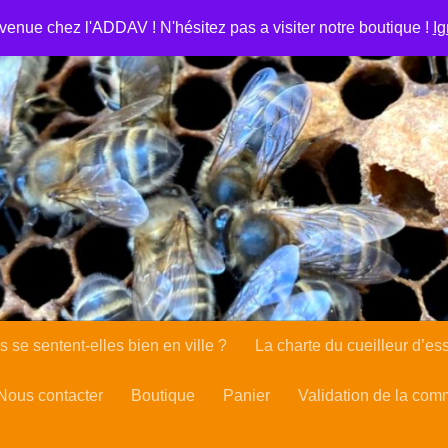
se de l’abeille en ville
Apiculture urbaine : les abeilles se
venue chez l'ADDAV ! N'hésitez pas a visiter notre boutique !
Ig
ient Portal
Client Portal
Cookie Policy
Lutte contre le 
rsements et de retours
Validation de la commande
La cha
s se sentent-elles bien en ville ?
La charte du cueilleur d’es
Nous contacter
Boutique
Panier
Validation de la co