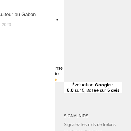
Caroline Laloi
il y a 4 ans
0
culteur au Gabon
Très bonne expérience
 2023
Xavier Meynier
il y a 5 ans
Association pour la défense
de l’abeille en ville et de
l’apiculture urbaine
Évaluation
Google
:
5.0
sur 5,
Basée sur
5 avis
SIGNALNIDS
Signalez les nids de frelons