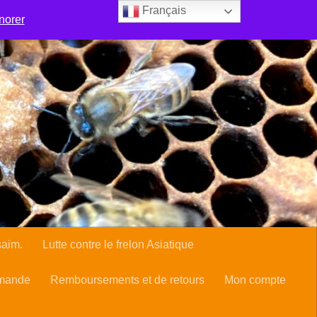
Français
 sentent-elles bien en ville ?
Boutique
norer
frelon Asiatique
Manage Subscriptions
Mon compte
rte du cueilleur d’essaim.
saim.
Lutte contre le frelon Asiatique
mmande
Remboursements et de retours
Mon compte