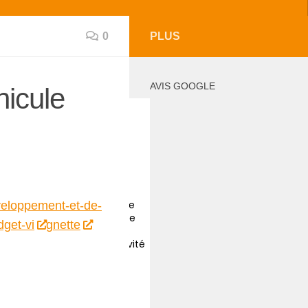
0
PLUS
AVIS GOOGLE
hicule
farrah zouari
il y a 2 ans
Intervention rapide de
veloppement-et-de-
l’Addav, pour un nid de
dget-vi
gnette
guêpes sous un toit.
Merci pour votre réactivité
et gentillesse.