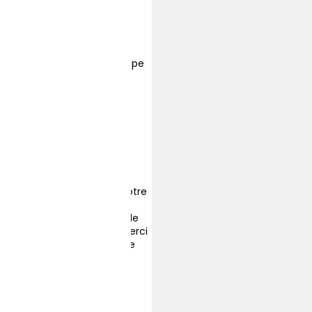
martine laloi
il y a 3 ans
Belle association !! Équipe
super sympas.
Nicole BICHAREL
il y a 3 ans
Un grand merci pour votre
efficacité en me
débarrassant du nid de
frelons asiatiques et merci
pour votre gentillesse