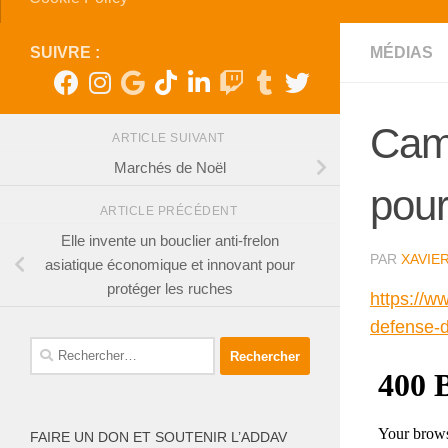
SUIVRE :
MÉDIAS
Camp
ARTICLE SUIVANT
Marchés de Noël
pou
ARTICLE PRÉCÉDENT
Elle invente un bouclier anti-frelon
PAR
XAVIE
asiatique économique et innovant pour
protéger les ruches
https://w
defense-de
Rechercher :
FAIRE UN DON ET SOUTENIR L’ADDAV