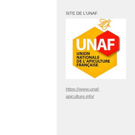
publications
SITE DE L’UNAF
https://www.unaf-
apiculture.info/