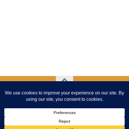
Addav - Association de Développement et deDéfense de
l'Abeille en Ville © 2026. Tous droits réservés.
Fièrement propulsé par
- Conçu par
Thème Hueman
Besoin d'aide ?