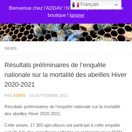
Français
Skip to content
Bienvenue chez l'ADDAV ! N'hésitez pas a visiter notre
boutique !
Ignorer
NEWS
Résultats préliminaires de l’enquête
nationale sur la mortalité des abeilles Hiver
2020-2021
PAR
ADMIN
·
19 SEPTEMBRE 2021
Résultats préliminaires de l’enquête nationale sur la mortalité
des abeilles Hiver 2020-2021.
Cette année, 17 383 apiculteurs ont participé à cette enquête